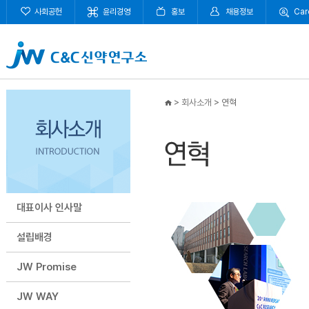
사회공헌
윤리경영
홍보
채용정보
Car
>
회사소개
>
연혁
대표이사 인사말
설립배경
JW Promise
JW WAY