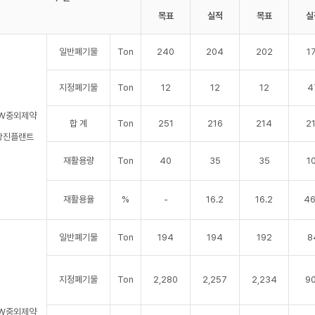
목표
실적
목표
실
일반폐기물
Ton
240
204
202
1
지정폐기물
Ton
12
12
12
4
W중외제약
합 계
Ton
251
216
214
2
당진플랜트
재활용량
Ton
40
35
35
1
재활용율
%
-
16.2
16.2
46
일반폐기물
Ton
194
194
192
8
지정폐기물
Ton
2,280
2,257
2,234
9
W중외제약