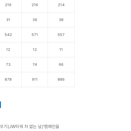
219
216
214
31
39
38
542
571
557
12
12
11
73
74
66
878
911
886
여
우기(JW타워 차 없는 날)'캠페인을