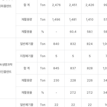
합 계
Ton
2,476
2,451
2,426
9
시화플랜트
재활용량
Ton
1,496
1,481
1,410
5
재활용율
%
-
60.4
58.1
58
일반폐기물
Ton
840
832
824
1,
지정폐기물
Ton
5
5
5
W생명과학
합 계
Ton
845
837
828
1,
당진플랜트
재활용량
Ton
230
228
226
3
재활용율
%
-
27.2
27.2
34
일반폐기물
Ton
22
22
22
1