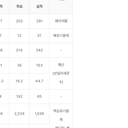
적
목표
실적
71
202
291
폐의약품
7
12
51
폐유기용제
18
214
342
-
폐산
01
35
153
(보일러세관
.3
16.2
44.7
수)
4
192
65
-
액상유기용
06
2,234
1,636
제