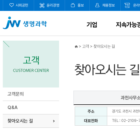
사회공헌
윤리경영
홍보
채용정보
온라
기업
지속가능
>
고객
>
찾아오시는 길
고객문의
과천사무
Q&A
주소
경기도 과천시 과천대
찾아오시는 길
대표전화
TEL :
02-2109-7