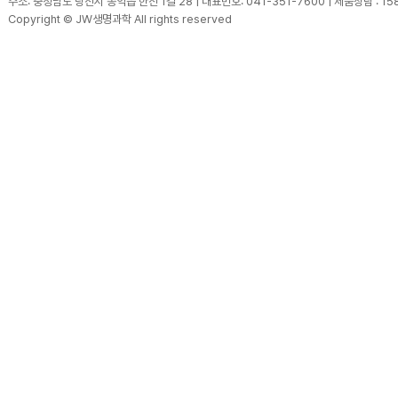
주소: 충청남도 당진시 송악읍 한진 1길 28 | 대표번호: 041-351-7600 | 제품상담 : 15
Copyright © JW생명과학 All rights reserved